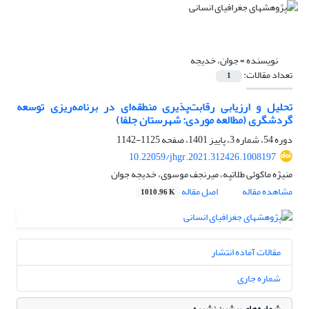
نویسنده =
جوان، خدیجه
تعداد مقالات:
1
تحلیل و ارزیابی رقابت‌پذیری منطقه‌ای در برنامه‌ریزی توسعه
گردشگری (مطالعه موردی: شهرستان جلفا)
دوره 54، شماره 3، پاییز 1401، صفحه
1125-1142
10.22059/jhgr.2021.312426.1008197
منیژه ماکوئی طلاتپه، میرنجف موسوی، خدیجه جوان
مشاهده مقاله
اصل مقاله
1010.96 K
مقالات آماده انتشار
شماره جاری
شماره‌های پیشین نشریه