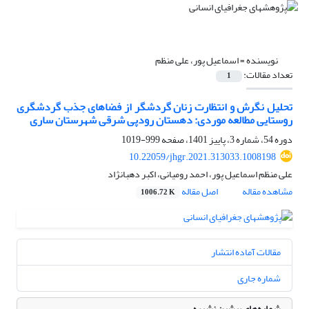
نویسنده =
اسماعیل پور، علی منظم
تعداد مقالات:
1
تحلیل نگرش و انتظارت زنان گردشگر از فضاهای جذب گردشگری
روستایی مطالعه موردی: دهستان رودپی شرقی شهرستان ساری
دوره 54، شماره 3، پاییز 1401، صفحه
999-1019
10.22059/jhgr.2021.313033.1008198
علی منظم اسماعیل پور، احمد رومیانی، اکبر دهبانژاد
مشاهده مقاله
اصل مقاله
1006.72 K
مقالات آماده انتشار
شماره جاری
شماره‌های پیشین نشریه