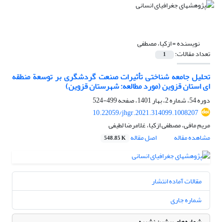
نویسنده =
ازکیا، مصطفی
تعداد مقالات:
1
تحلیل جامعه ‏شناختی تأثیرات صنعت گردشگری بر توسعة منطقه
‏ای استان قزوین (مورد مطالعه: شهرستان قزوین)
دوره 54، شماره 2، بهار 1401، صفحه
499-524
10.22059/jhgr.2021.314099.1008207
مریم مافی، مصطفی ازکیا، غلامرضا لطیفی
مشاهده مقاله
اصل مقاله
548.85 K
مقالات آماده انتشار
شماره جاری
شماره‌های پیشین نشریه