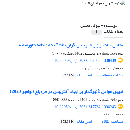
نویسنده =
بیوک، محسن
تعداد مقالات:
4
تحلیل ساختار و راهبرد بازیگران نظم آینده منطقه خاورمیانه
دوره 55، شماره 2، تابستان 1402، صفحه
77-97
10.22059/jhgr.2022.337031.1008439
محسن بیوک، ایوب نیکونهاد
مشاهده مقاله
اصل مقاله
2.11 M
تبیین عوامل تأثیرگذار بر ایجاد آتش‌بس در قره‌باغ (نوامبر 2020)
دوره 54، شماره 3، پاییز 1401، صفحه
833-850
10.22059/jhgr.2021.317762.1008243
محسن بیوک
مشاهده مقاله
اصل مقاله
873.38 K