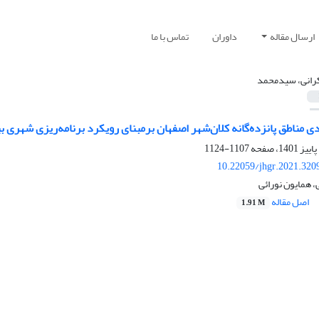
ارسال مقاله
داوران
تماس با ما
انی، سیدمحمد
ی مناطق پانزده‌گانه کلان‌شهر اصفهان برمبنای رویکرد برنامه‌ریزی شهری ب
1107-1124
10.22059/jhgr.2021.320
همایون نورائی
اصل مقاله
1.91 M