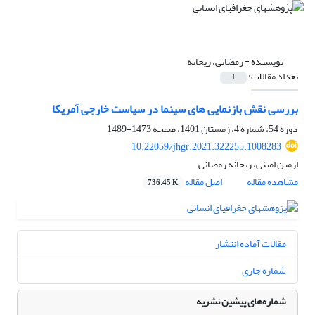
نویسنده =
رمضانی، ریحانه
تعداد مقالات:
1
بررسی نقش بازنمایی های سینما در سیاست خارجی آمریکا
دوره 54، شماره 4، زمستان 1401، صفحه
1473-1489
10.22059/jhgr.2021.322255.1008283
ارمین امینی، ریحانه رمضانی
مشاهده مقاله
اصل مقاله
736.45 K
مقالات آماده انتشار
شماره جاری
شماره‌های پیشین نشریه