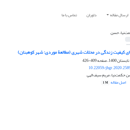
ارسال مقاله
داوران
تماس با ما
ت‌نیا، حسن
 کیفیت زندگی در محلات شهری (مطالعۀ موردی: شهر کوهبنان)
409-426
10.22059/jhgr.2020.258
 حکمت‌نیا، مریم سیف الهی
اصل مقاله
1 M