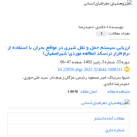
نویسنده =
خالدی، حمیدرضا
تعداد مقالات:
1
ارزیابی سیستم حمل و نقل شهری در مواقع بحران با استفاده از
نرم افزار ترنسکد (مطالعه موردی: شهراصفهان)
دوره 55، شماره 3، پاییز 1402، صفحه
47-66
10.22059/jhgr.2022.324644.1008311
شیوا سرتیاک، امیر مسعود رحیمی، مژگان زعیم دار، سید علی جوزی،
حمیدرضا خالدی
مشاهده مقاله
اصل مقاله
1.88 M
مقالات آماده انتشار
شماره جاری