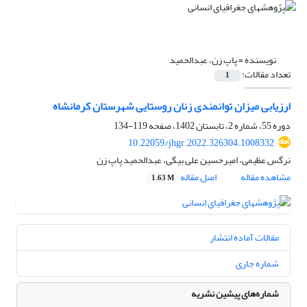
نویسنده =
پاپ زن، عبدالحمید
تعداد مقالات:
1
ارزیابی میزان توانمندی زنان روستایی شهرستان کرمانشاه
دوره 55، شماره 2، تابستان 1402، صفحه
119-134
10.22059/jhgr.2022.326304.1008332
نرگس عظیمی، امیرحسین علی بیگی، عبدالحمید پاپ زن
مشاهده مقاله
اصل مقاله
1.63 M
مقالات آماده انتشار
شماره جاری
شماره‌های پیشین نشریه