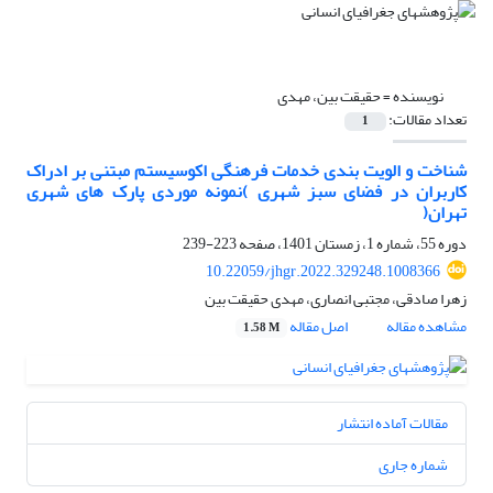
نویسنده =
حقیقت بین، مهدی
تعداد مقالات:
1
شناخت و الویت بندی خدمات فرهنگی اکوسیستم مبتنی بر ادراک
کاربران در فضای سبز شهری )نمونه موردی پارک های شهری
تهران(
دوره 55، شماره 1، زمستان 1401، صفحه
223-239
10.22059/jhgr.2022.329248.1008366
زهرا صادقی، مجتبی انصاری، مهدی حقیقت بین
مشاهده مقاله
اصل مقاله
1.58 M
مقالات آماده انتشار
شماره جاری