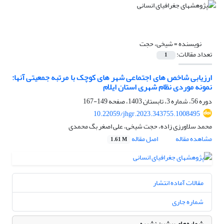
نویسنده =
شیخی، حجت
تعداد مقالات:
1
ارزیابی شاخص های اجتماعی شهر های کوچک با مرتبه جمعیتی آنها:
نمونه موردی نظام شهری استان ایلام
دوره 56، شماره 3، تابستان 1403، صفحه
149-167
10.22059/jhgr.2023.343755.1008495
محمد سلاورزی زاده، حجت شیخی، علی اصغر بگ محمدی
مشاهده مقاله
اصل مقاله
1.61 M
مقالات آماده انتشار
شماره جاری
شماره‌های پیشین نشریه