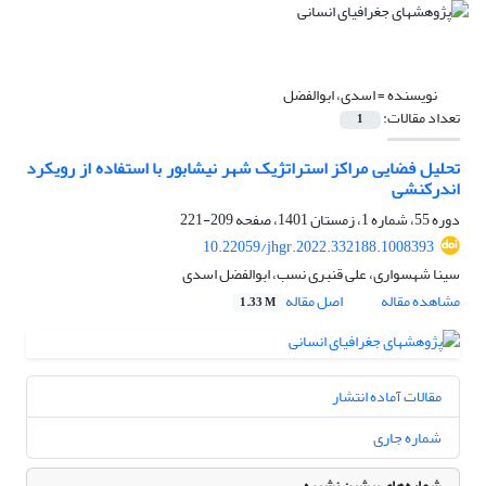
نویسنده =
اسدی، ابوالفضل
تعداد مقالات:
1
تحلیل فضایی مراکز استراتژیک شهر نیشابور با استفاده از رویکرد
اندرکنشی
دوره 55، شماره 1، زمستان 1401، صفحه
209-221
10.22059/jhgr.2022.332188.1008393
سینا شهسواری، علی قنبری نسب، ابوالفضل اسدی
مشاهده مقاله
اصل مقاله
1.33 M
مقالات آماده انتشار
شماره جاری
شماره‌های پیشین نشریه