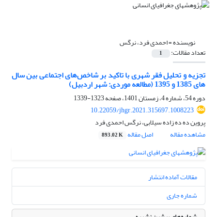
نویسنده =
احمدی فرد، نرگس
تعداد مقالات:
1
تجزیه و تحلیل فقر شهری با تاکید بر شاخص‌های اجتماعی بین سال
های 1385 و 1395 (مطالعه موردی: شهر اردبیل)
دوره 54، شماره 4، زمستان 1401، صفحه
1323-1339
10.22059/jhgr.2021.315697.1008223
پروین ده ده زاده سیلابی، نرگس احمدی فرد
مشاهده مقاله
اصل مقاله
893.02 K
مقالات آماده انتشار
شماره جاری
شماره‌های پیشین نشریه