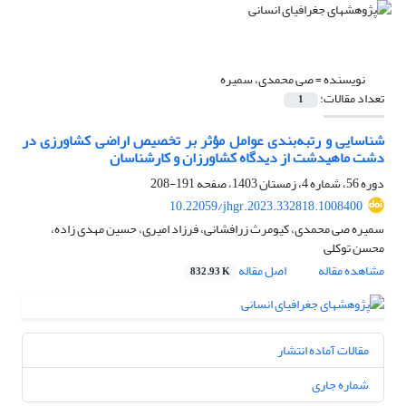
نویسنده =
صی محمدی، سمیره
تعداد مقالات:
1
شناسایی و رتبه‌بندی عوامل مؤثر بر تخصیص اراضی کشاورزی در
دشت ماهیدشت از دیدگاه کشاورزان و کارشناسان
دوره 56، شماره 4، زمستان 1403، صفحه
191-208
10.22059/jhgr.2023.332818.1008400
سمیره صی محمدی، کیومرث زرافشانی، فرزاد امیری، حسین مهدی زاده،
محسن توکلی
مشاهده مقاله
اصل مقاله
832.93 K
مقالات آماده انتشار
شماره جاری