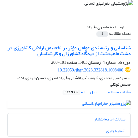
نویسنده =
امیری، فرزاد
تعداد مقالات:
1
شناسایی و رتبه‌بندی عوامل مؤثر بر تخصیص اراضی کشاورزی در
دشت ماهیدشت از دیدگاه کشاورزان و کارشناسان
دوره 56، شماره 4، زمستان 1403، صفحه
191-208
10.22059/jhgr.2023.332818.1008400
سمیره صی محمدی، کیومرث زرافشانی، فرزاد امیری، حسین مهدی زاده،
محسن توکلی
مشاهده مقاله
اصل مقاله
832.93 K
مقالات آماده انتشار
شماره جاری