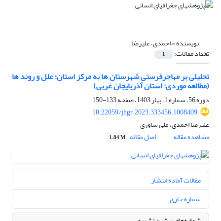
نویسنده =
احمدی، علیرضا
تعداد مقالات:
1
تحلیلی بر مهاجرفرستی شهرستان ها به مرکز استان؛ علل و روند ها
(مطالعه موردی: استان آذربایجان غربی)
دوره 56، شماره 1، بهار 1403، صفحه
133-150
10.22059/jhgr.2023.333456.1008409
علیرضا احمدی، علی ساوری
مشاهده مقاله
اصل مقاله
1.84 M
مقالات آماده انتشار
شماره جاری
شماره‌های پیشین نشریه