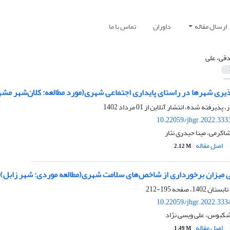
ارسال مقاله
داوران
تماس با ما
قی، علی
یری شهرها در راستای پایداری اجتماعی شهری(مورد مطالعه: کلان‌شهر مشه
ر، پذیرفته شده، انتشار آنلاین از
01 مرداد 1402
10.22059/jhgr.2022.333
اکرمی، مینا حیدری نثار
اصل مقاله
2.12 M
 میزان برخورداری از شاخص‌های سلامت شهری(مطالعه موردی: شهر زابل)
195-212
10.22059/jhgr.2022.333
شکبوس، علی ویسی نژاد
اصل مقاله
1.49 M