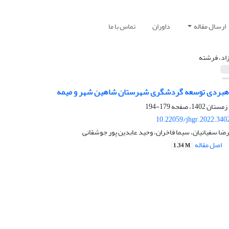
ارسال مقاله
داوران
تماس با ما
زاد، فرشته
راهبردی توسعه گردشگری شهرستان شاهین شهر و میمه
179-194
10.22059/jhgr.2022.340
رضا سفیانیان، سیما فاخران، وحید عابدین پور جوشقانی
اصل مقاله
1.34 M