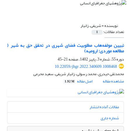
نویسنده =
شریفی، زانیار
تعداد مقالات:
1
تبیین مولفه‌هاب مطلوبیت فضای شهری در تحقق حق به شهر (
مطالعه موردی: ارومیه)
دوره 55، شماره 3، پاییز 1402، صفحه
21-45
10.22059/jhgr.2022.340609.1008468
محمدتقی حیدری، محمد رسولی، زانیار شریفی، سعید محرمی
مشاهده مقاله
اصل مقاله
1.92 M
مقالات آماده انتشار
شماره جاری
شماره‌های پیشین نشریه