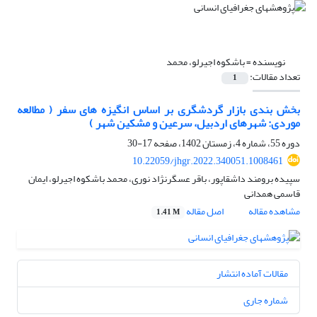
نویسنده =
باشکوه اجیرلو، محمد
تعداد مقالات:
1
بخش بندی بازار گردشگری بر اساس انگیزه ‏های سفر ( مطالعه
موردی: شهرهای اردبیل، سرعین و مشکین ‏شهر )
دوره 55، شماره 4، زمستان 1402، صفحه
17-30
10.22059/jhgr.2022.340051.1008461
سپیده برومند داشقاپور، باقر عسگرنژاد نوری، محمد باشکوه اجیرلو، ایمان
قاسمی همدانی
مشاهده مقاله
اصل مقاله
1.41 M
مقالات آماده انتشار
شماره جاری