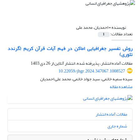
نویسنده =
احمدیان، محمد علی
تعداد مقالات:
1
روش تفسیر جغرافیایی اماکن در فهم آیات قرآن کریم (گرندد
تئوری)
مقالات آماده انتشار، پذیرفته شده، انتشار آنلاین از
26 دی 1403
10.22059/jhgr.2024.347067.1008527
سیده سمیه خاتمی، سید جواد خاتمی، محمد علی احمدیان
مشاهده مقاله
مقالات آماده انتشار
شماره جاری
شماره‌های پیشین نشریه