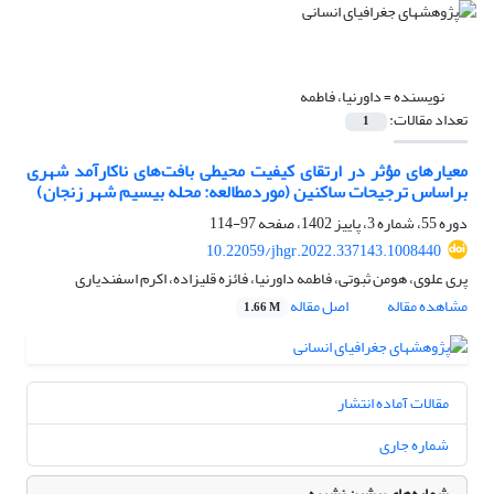
نویسنده =
داورنیا، فاطمه
تعداد مقالات:
1
معیارهای مؤثر در ارتقای کیفیت محیطی بافت‌های ناکارآمد شهری
براساس ترجیحات ساکنین (موردمطالعه: محله بیسیم شهر زنجان)
دوره 55، شماره 3، پاییز 1402، صفحه
97-114
10.22059/jhgr.2022.337143.1008440
پری علوی، هومن ثبوتی، فاطمه داورنیا، فائزه قلیزاده، اکرم اسفندیاری
مشاهده مقاله
اصل مقاله
1.66 M
مقالات آماده انتشار
شماره جاری
شماره‌های پیشین نشریه