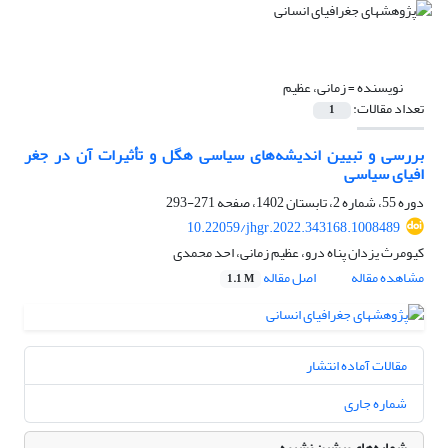
نویسنده =
زمانی، عظیم
تعداد مقالات:
1
بررسی و تبیین اندیشه‌های سیاسی هگل و تأثیرات آن در جغر
افیای سیاسی
دوره 55، شماره 2، تابستان 1402، صفحه
271-293
10.22059/jhgr.2022.343168.1008489
کیومرث یزدان پناه درو، عظیم زمانی، احد محمدی
مشاهده مقاله
اصل مقاله
1.1 M
مقالات آماده انتشار
شماره جاری
شماره‌های پیشین نشریه