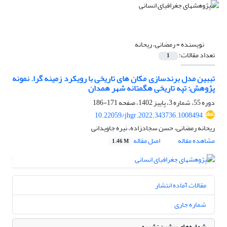
نویسنده =
رمضانی، ریحانه
تعداد مقالات:
1
تببین مدل برندسازی مکان های تاریخی با رویکرد زمینه گرا. نمونه
پژوهش: تپه تاریخی هگمتانه شهر همدان
دوره 55، شماره 3، پاییز 1402، صفحه
171-186
10.22059/jhgr.2022.343736.1008494
ریحانه رمضانی، حسن سجادزاده، نیره جاویدانی
مشاهده مقاله
اصل مقاله
1.46 M
مقالات آماده انتشار
شماره جاری
شماره‌های پیشین نشریه