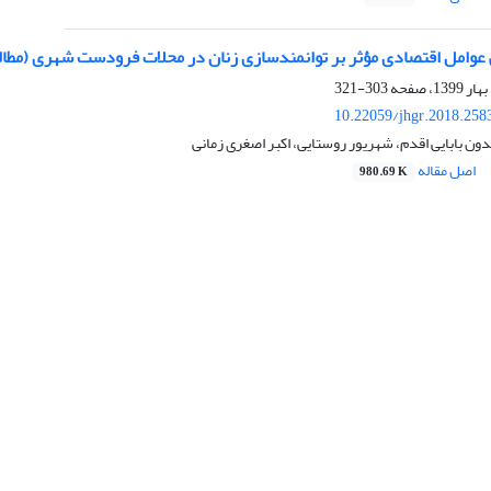
وامل اقتصادی مؤثر بر توانمندسازی زنان در محلات فرودست شهری (مطال
303-321
10.22059/jhgr.2018.258
دون بابایی اقدم، شهریور روستایی، اکبر اصغری زمانی
اصل مقاله
980.69 K