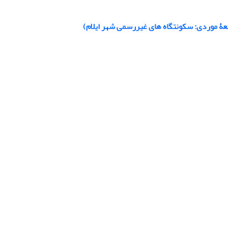
عۀ موردی: سکونتگاه های غیررسمی شهر ایلام)