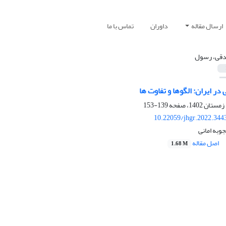
ارسال مقاله
داوران
تماس با ما
قی، رسول
ر ایران: الگوها و تفاوت ها
139-153
10.22059/jhgr.2022.344
به امانی
اصل مقاله
1.68 M