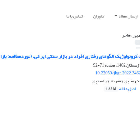
ارسال مقاله
داوران
تماس با ما
پور، هاجر
کرونولوژیک الگوهای رفتاری افراد در بازار سنتی ایرانی، (موردمطالعه: بازا
71-92
10.22059/jhgr.2022.346
رضا پورجعفر، هاجر اسدپور
اصل مقاله
1.85 M