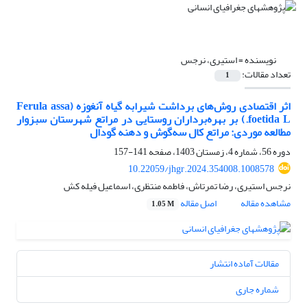
نویسنده =
استیری، نرجس
تعداد مقالات:
1
اثر اقتصادی روش‌های برداشت شیرابه گیاه آنغوزه (Ferula assa
foetida L.) بر بهره‌برداران روستایی در مراتع شهرستان سبزوار
مطالعه موردی: مراتع کال سه‌گوش و دهنه گودال
دوره 56، شماره 4، زمستان 1403، صفحه
141-157
10.22059/jhgr.2024.354008.1008578
نرجس استیری، رضا تمرتاش، فاطمه منتظری، اسماعیل فیله کش
مشاهده مقاله
اصل مقاله
1.05 M
مقالات آماده انتشار
شماره جاری