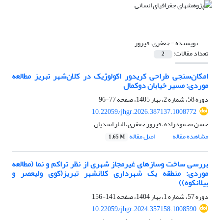
نویسنده =
جعفری، فیروز
تعداد مقالات:
2
امکان‌سنجی طراحی کریدور اکولوژیک در کلان‌شهر تبریز مطالعه
موردی: مسیر خیابان دوکمال
دوره 58، شماره 2، بهار 1405، صفحه
77-96
10.22059/jhgr.2026.387137.1008772
حسن محمودزاده، فیروز جعفری، الناز اسدیان
مشاهده مقاله
اصل مقاله
1.65 M
بررسی ساخت وساز‌های غیرمجاز شهری از نظر تراکم و نما (مطالعه
موردی: منطقه یک شهرداری کلانشهر تبریز(کوی ولیعصر و
بیلانکوه))
دوره 57، شماره 1، بهار 1404، صفحه
141-156
10.22059/jhgr.2024.357158.1008590