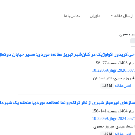
ارسال مقاله
داوران
تماس با ما
وز جعفری
ی کریدور اکولوژیک در کلان‌شهر تبریز مطالعه موردی: مسیر خیابان دوکما
77-96
10.22059/jhgr.2026.387
روز جعفری، الناز اسدیان
اصل مقاله
1.65 M
‌های غیرمجاز شهری از نظر تراکم و نما (مطالعه موردی: منطقه یک شهرداری
141-156
10.22059/jhgr.2024.357
سماء عیدی، فیروز جعفری
اصل مقاله
1.07 M