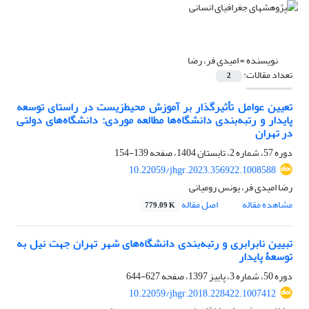
نویسنده =
امیدی فر، رضا
تعداد مقالات:
2
تعیین عوامل تأثیرگذار بر آموزش محیط‌زیست در راستای توسعه
پایدار و رتبه‌بندی دانشگاه‌ها مطالعه موردی: دانشگاه‌های دولتی
در تهران
دوره 57، شماره 2، تابستان 1404، صفحه
139-154
10.22059/jhgr.2023.356922.1008588
رضا امیدی فر، یونس رومیانی
مشاهده مقاله
اصل مقاله
779.09 K
تبیین نابرابری‌ و رتبه‌بندی دانشگاه‌های شهر تهران جهت نیل به
توسعۀ پایدار
دوره 50، شماره 3، پاییز 1397، صفحه
627-644
10.22059/jhgr.2018.228422.1007412