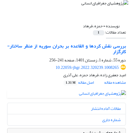
نویسنده =
حمزه، فرهاد
تعداد مقالات:
1
بررسی نقش کردها و القاعده بر بحران سوریه از منظر ساختار-
کارگزار
دوره 55، شماره 1، زمستان 1401، صفحه
241-256
10.22059/jhgr.2022.320239.1008265
امید جعفری زاده، فرهاد حمزه، علی آذری
مشاهده مقاله
اصل مقاله
1.31 M
مقالات آماده انتشار
شماره جاری
شماره‌های پیشین نشریه