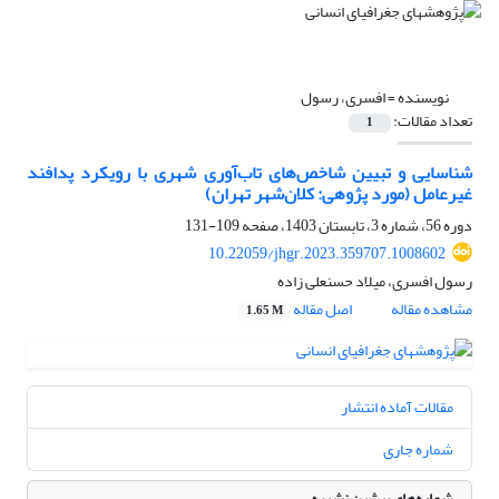
نویسنده =
افسری، رسول
تعداد مقالات:
1
شناسایی و تبیین شاخص‌های تاب‌آوری شهری با رویکرد پدافند
غیرعامل (مورد پژوهی: کلان‌شهر تهران)
دوره 56، شماره 3، تابستان 1403، صفحه
109-131
10.22059/jhgr.2023.359707.1008602
رسول افسری، میلاد حسنعلی زاده
مشاهده مقاله
اصل مقاله
1.65 M
مقالات آماده انتشار
شماره جاری
شماره‌های پیشین نشریه