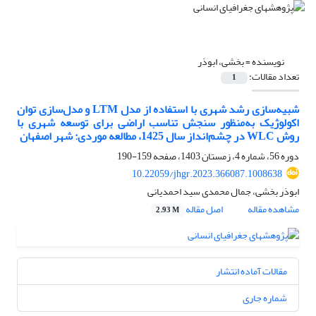
نویسنده =
بخشی، ابوذر
تعداد مقالات:
1
شبیه‌سازی رشد شهری با استفاده از مدل LTM و مدل‌سازی توان
اکولوژیک به‌منظور سنجش تناسب اراضی برای توسعه شهری با
روش WLC در چشم‌انداز سال 1425، مطالعه موردی: شهر اصفهان
دوره 56، شماره 4، زمستان 1403، صفحه
159-190
10.22059/jhgr.2023.366087.1008638
ابوذر بخشی، جمال محمدی سید احمدیانی
مشاهده مقاله
اصل مقاله
2.93 M
مقالات آماده انتشار
شماره جاری