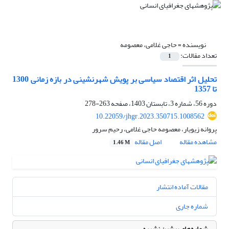
نویسنده =
حاجی غلامی، معصومه
تعداد مقالات:
1
تحلیل اثر اقتصاد سیاسی بر پویش شهرنشینی در بازه زمانی 1300
تا 1357
دوره 56، شماره 3، تابستان 1403، صفحه
263-278
10.22059/jhgr.2023.350715.1008562
پروانه زیویار، معصومه حاجی غلامی، رحیم سرور
مشاهده مقاله
اصل مقاله
1.46 M
مقالات آماده انتشار
شماره جاری
شماره‌های پیشین نشریه