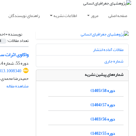
صفحه اصلی
مرور
اطلاعات نشریه
راهنمای نویسندگان
نویسنده =
احم
تعداد مقالات:
1
مقالات آماده انتشار
واکاوی اثرات س
شماره جاری
دوره 55، شماره 4، زمستان 1402، صفحه
813.1008340
شماره‌های پیشین نشریه
حمیدرضا محمدی، ا
مشاهده مقاله
دوره 58 (1405)
دوره 57 (1404)
دوره 56 (1403)
دوره 55 (1402)