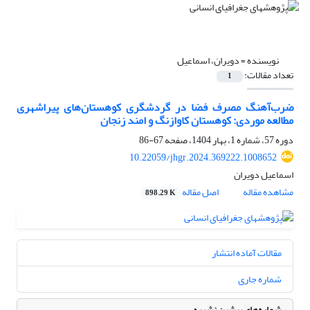
نویسنده =
دویران، اسماعیل
تعداد مقالات:
1
ضرب‌آهنگ مصرف فضا در گردشگری کوهستان‌های پیراشهری
مطالعه موردی: کوهستان کاوازنگ و امند زنجان
دوره 57، شماره 1، بهار 1404، صفحه
67-86
10.22059/jhgr.2024.369222.1008652
اسماعیل دویران
مشاهده مقاله
اصل مقاله
898.29 K
مقالات آماده انتشار
شماره جاری
شماره‌های پیشین نشریه