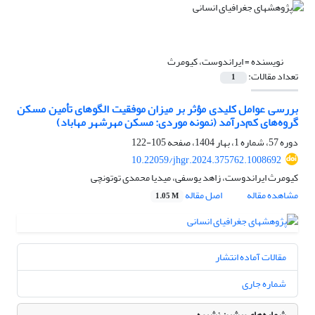
نویسنده =
ایراندوست، کیومرث
تعداد مقالات:
1
بررسی عوامل کلیدی مؤثر بر میزان موفقیت الگوهای تأمین مسکن
گروه‌های کم‌درآمد (نمونه موردی: مسکن مهرشهر مهاباد)
دوره 57، شماره 1، بهار 1404، صفحه
105-122
10.22059/jhgr.2024.375762.1008692
کیومرث ایراندوست، زاهد یوسفی، میدیا محمدی توتونچی
مشاهده مقاله
اصل مقاله
1.05 M
مقالات آماده انتشار
شماره جاری
شماره‌های پیشین نشریه