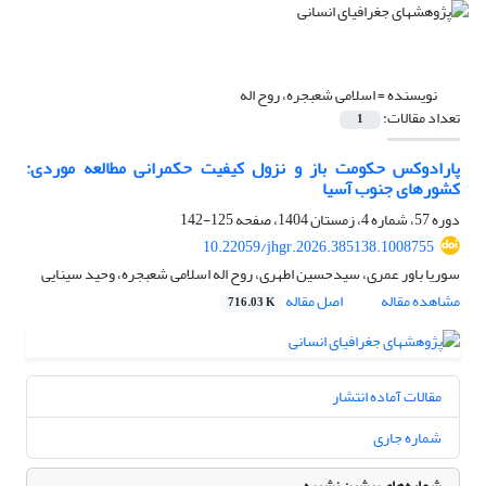
نویسنده =
اسلامی شعبجره، روح اله
تعداد مقالات:
1
پارادوکس حکومت باز و نزول کیفیت حکمرانی مطالعه موردی:
کشورهای جنوب آسیا
دوره 57، شماره 4، زمستان 1404، صفحه
125-142
10.22059/jhgr.2026.385138.1008755
سوریا باور عمری، سیدحسین اطهری، روح اله اسلامی شعبجره، وحید سینایی
مشاهده مقاله
اصل مقاله
716.03 K
مقالات آماده انتشار
شماره جاری
شماره‌های پیشین نشریه