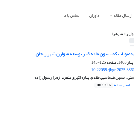
ارسال مقاله
داوران
تماس با ما
ل زاده، زهرا
سیون ماده 5 بر توسعه متوازن شهر زنجان
125-145
10.22059/jhgr.2025.386
ی، حسین طهماسبی مقدم، بهاره اکبری منفرد، زهرا رسول زاده
اصل مقاله
1013.71 K