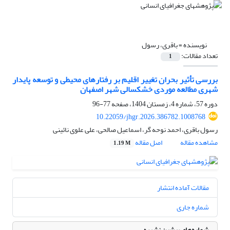
نویسنده =
باقری، رسول
تعداد مقالات:
1
بررسی تأثیر بحران تغییر اقلیم بر رفتارهای محیطی و توسعه پایدار
شهری مطالعه موردی خشکسالی شهر اصفهان
دوره 57، شماره 4، زمستان 1404، صفحه
77-96
10.22059/jhgr.2026.386782.1008768
رسول باقری، احمد نوحه گر، اسماعیل صالحی، علی علوی نائینی
مشاهده مقاله
اصل مقاله
1.19 M
مقالات آماده انتشار
شماره جاری
شماره‌های پیشین نشریه