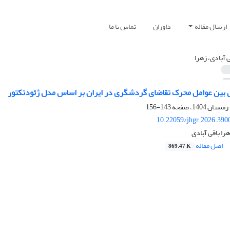
ارسال مقاله
داوران
تماس با ما
ی آبادی، زهرا
 بین عوامل محرک تقاضای گردشگری در ایران بر اساس مدل ژئودتکتور
143-156
10.22059/jhgr.2026.390
را باقی آبادی
اصل مقاله
869.47 K