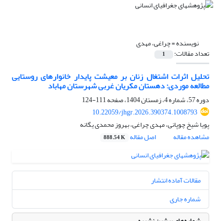
نویسنده =
چراغی، مهدی
تعداد مقالات:
1
تحلیل اثرات اشتغال زنان بر معیشت پایدار خانوارهای روستایی
مطالعه موردی: دهستان مکریان غربی شهرستان مهاباد
دوره 57، شماره 4، زمستان 1404، صفحه
111-124
10.22059/jhgr.2026.390374.1008793
پویا شیخ چوپانی، مهدی چراغی، بهروز محمدی یگانه
مشاهده مقاله
اصل مقاله
888.54 K
مقالات آماده انتشار
شماره جاری
شماره‌های پیشین نشریه