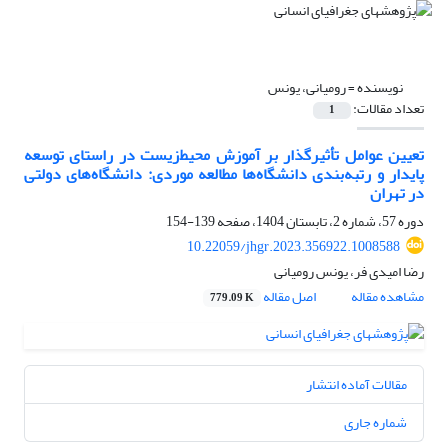
نویسنده =
رومیانی، یونس
تعداد مقالات:
1
تعیین عوامل تأثیرگذار بر آموزش محیط‌زیست در راستای توسعه
پایدار و رتبه‌بندی دانشگاه‌ها مطالعه موردی: دانشگاه‌های دولتی
در تهران
دوره 57، شماره 2، تابستان 1404، صفحه
139-154
10.22059/jhgr.2023.356922.1008588
رضا امیدی فر، یونس رومیانی
مشاهده مقاله
اصل مقاله
779.09 K
مقالات آماده انتشار
شماره جاری