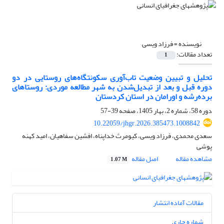
نویسنده =
فرزاد ویسی
تعداد مقالات:
1
تحلیل و تبیین وضعیت تاب‌آوری سکونتگاه‌های روستایی در دو
دوره قبل و بعد از تبدیل‌شدن به شهر مطالعه موردی: روستاهای
برده‌رشه و اورامان در استان کردستان
دوره 58، شماره 2، بهار 1405، صفحه
39-57
10.22059/jhgr.2026.385473.1008842
سعدی محمدی، فرزاد ویسی، کیومرث خداپناه، افشین سفاهیان، امید کهنه
پوشی
مشاهده مقاله
اصل مقاله
1.07 M
مقالات آماده انتشار
شماره جاری