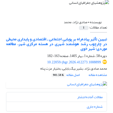
نویسنده =
صادق نژاد، محمد
تعداد مقالات:
1
تبیین تأثیر پیاده‌راه بر پویایی اجتماعی ـ اقتصادی و پایداری محیطی
در چارچوب رشد هوشمند شهری در هسته مرکزی شهر، مطالعه
موردی: شهر خوی
دوره 58، شماره 1، بهار 1405، صفحه
163-182
10.22059/jhgr.2026.412273.1008899
محمد صادق نژاد، بشیر بیگ بابایی، بختیار عزت پناه
مشاهده مقاله
اصل مقاله
901.58 K
مقالات آماده انتشار
شماره جاری