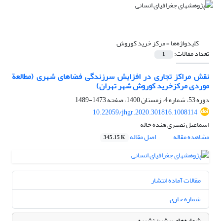
کلیدواژه‌ها =
مرکز خرید کوروش
تعداد مقالات:
1
نقش مراکز تجاری در افزایش سرزندگی فضاهای شهری (مطالعة
موردی مرکزخرید کوروش شهر تهران)
دوره 53، شماره 4، زمستان 1400، صفحه
1473-1489
10.22059/jhgr.2020.301816.1008114
اسماعیل نصیری هنده خاله
مشاهده مقاله
اصل مقاله
345.15 K
مقالات آماده انتشار
شماره جاری
شماره‌های پیشین نشریه