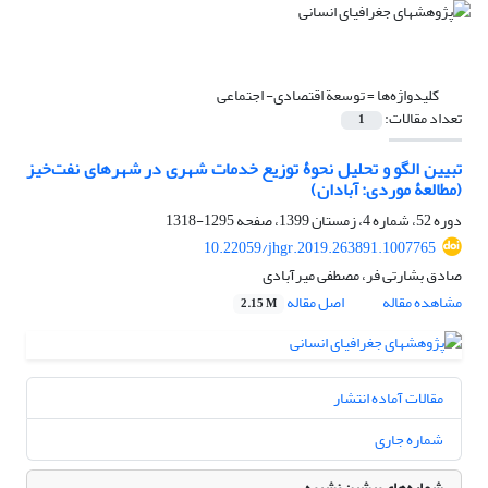
کلیدواژه‌ها =
توسعة اقتصادی‌- اجتماعی
تعداد مقالات:
1
تبیین الگو و تحلیل نحوۀ توزیع خدمات شهری در شهرهای نفت‌خیز
(مطالعۀ موردی: آبادان)
دوره 52، شماره 4، زمستان 1399، صفحه
1295-1318
10.22059/jhgr.2019.263891.1007765
صادق بشارتی فر، مصطفی میرآبادی
مشاهده مقاله
اصل مقاله
2.15 M
مقالات آماده انتشار
شماره جاری
شماره‌های پیشین نشریه