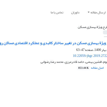
ارسال مقاله
داوران
تماس با ما
رح ویژة بهسازی مسکن
رح ویژة بهسازی مسکن در تغییر ساختار کالبدی و عملکرد اقتصادی مساکن ر
47-63
10.22059/jhgr.2019.272
م، افشین بهمنی، حامد قادرمرزی، محمد رضا رضوانی
اصل مقاله
853.44 K