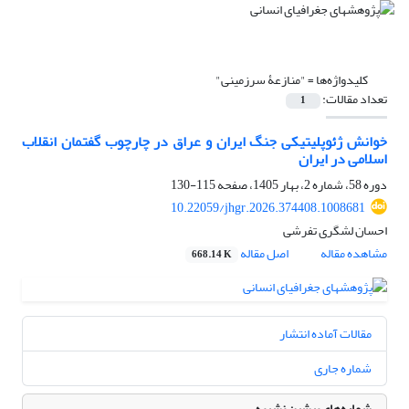
کلیدواژه‌ها =
"منازعۀ سرزمینی"
تعداد مقالات:
1
خوانش ژئوپلیتیکی جنگ ایران و عراق در چارچوب گفتمان انقلاب
اسلامی در ایران
دوره 58، شماره 2، بهار 1405، صفحه
115-130
10.22059/jhgr.2026.374408.1008681
احسان لشگری تفرشی
مشاهده مقاله
اصل مقاله
668.14 K
مقالات آماده انتشار
شماره جاری
شماره‌های پیشین نشریه